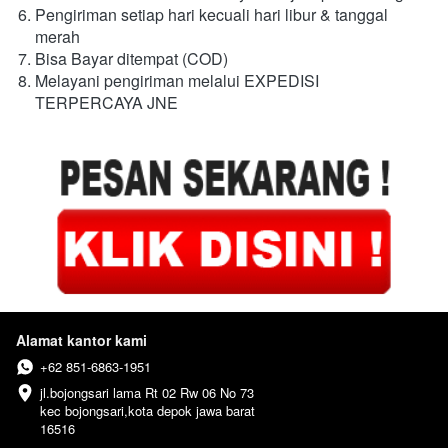
Pengiriman setiap hari kecuali hari libur & tanggal 
merah
Bisa Bayar ditempat (COD)
Melayani pengiriman melalui EXPEDISI 
TERPERCAYA JNE
Alamat kantor kami
+62 851-6863-1951
jl.bojongsari lama Rt 02 Rw 06 No 73

kec bojongsari,kota depok jawa barat

16516