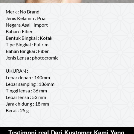
Merk : No Brand

Jenis Kelamin : Pria

Negara Asal : Import

Bahan : Fiber

Bentuk Bingkai : Kotak

Tipe Bingkai : Fullrim

Bahan Bingkai : Fiber

Jenis Lensa : photocromic

UKURAN :

Lebar depan : 140mm

Lebar samping : 136mm

Tinggi lensa : 36 mm

Lebar lensa : 53 mm

Jarak hidung : 18 mm

Berat : 25 g
Testimoni real Dari Kustomer Kami Yang 