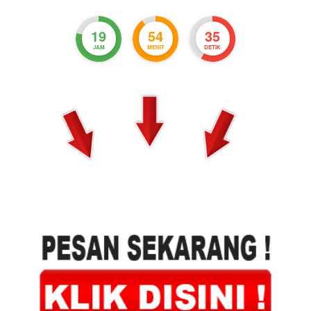
19
54
33
JAM
MENIT
DETIK