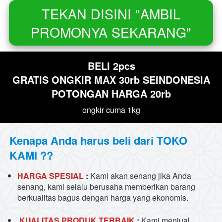
TEKAN DISINI "AMBIL
`
PROMONYA SEKARANG"
BELI 2pcs
GRATIS ONGKIR MAX 30rb SEINDONESIA
POTONGAN HARGA 20rb
ongkir cuma 1kg
Kenapa Anda harus beli dari TOKO 
KAMI ??
HARGA SPESIAL
 :
 Kami akan senang jika Anda 
senang, kami selalu berusaha memberikan barang 
berkualitas bagus dengan harga yang ekonomis.
KUALITAS PRODUK TERBAIK
 :
 Kami menjual 