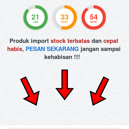
21
33
53
JAM
MENIT
DETIK
Produk import 
stock
terbatas
 dan 
cepat 
habis
, 
PESAN SEKARANG
 jangan sampai 
kehabisan !!! 